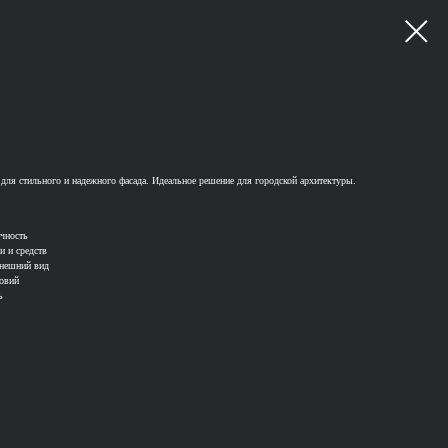
для стильного и надежного фасада. Идеальное решение для городской архитектуры.
чность
 и средств
нешний вид
овий
ь