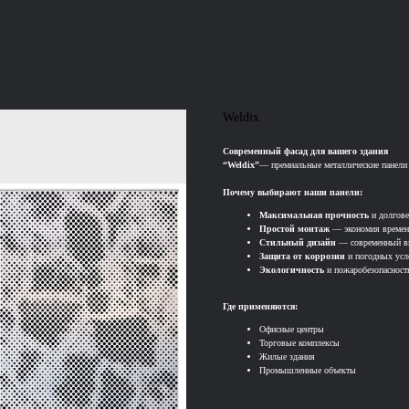
Weldix
Современный фасад для вашего здания
“Weldix”
— премиальные металлические панели 
Почему выбирают наши панели:
Максимальная прочность
и долгове
Простой монтаж
— экономия времени
Стильный дизайн
— современный в
Защита от коррозии
и погодных усл
Экологичность
и пожаробезопасност
Где применяются:
Офисные центры
Торговые комплексы
Жилые здания
Промышленные объекты