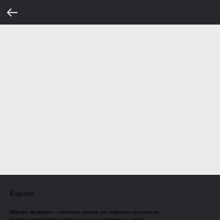
Классик
Портал «Классик»
— элегантное решение для лифтового пространства.
Надёжная конструкция премиум-класса для современных зданий.