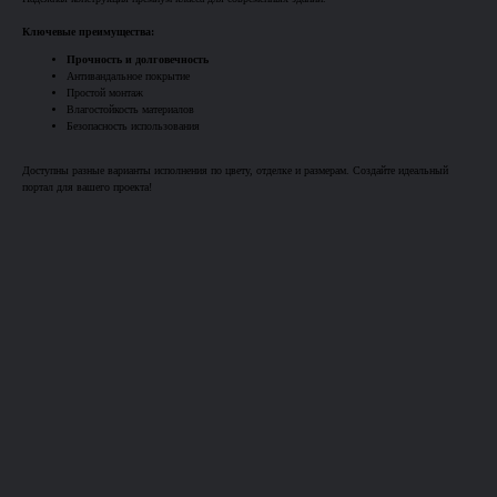
Ключевые преимущества:
Прочность и долговечность
Антивандальное покрытие
Простой монтаж
Влагостойкость материалов
Безопасность использования
Доступны разные варианты исполнения по цвету, отделке и размерам. Создайте идеальный
портал для вашего проекта!