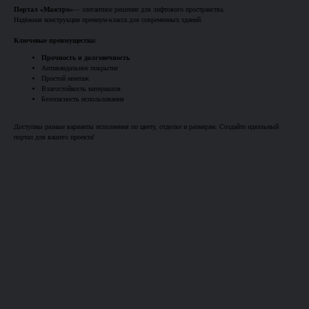
Портал «Маэстро»
— элегантное решение для лифтового пространства.
Надёжная конструкция премиум-класса для современных зданий.
Ключевые преимущества:
Прочность и долговечность
Антивандальное покрытие
Простой монтаж
Влагостойкость материалов
Безопасность использования
Доступны разные варианты исполнения по цвету, отделке и размерам. Создайте идеальный
портал для вашего проекта!