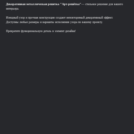
Декоративная металлическая решетка "Арт-решётка"
— стильное решение для вашего
интерьера.
Изящный узор и прочная конструкция создают неповторимый декоративный эффект.
Доступны любые размеры и варианты исполнения узора по вашему проекту.
Превратите функциональную деталь в элемент дизайна!