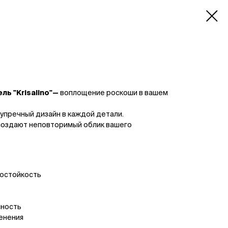
ль "Krisalino"—
воплощение роскоши в вашем
зупречный дизайн
в каждой детали.
оздают неповторимый облик вашего
состойкость
сность
енения